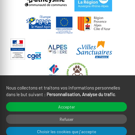
Nous collectons et traitons vos informations personnelles
dans le but suivant :
Personnalisation, Analyse du trafic
.
Mentions légales
CGU
Accepter
Gestion des cookies
Crédits
Refuser
Choisir les cookies que j'accepte
Plan du site
Fait en France par