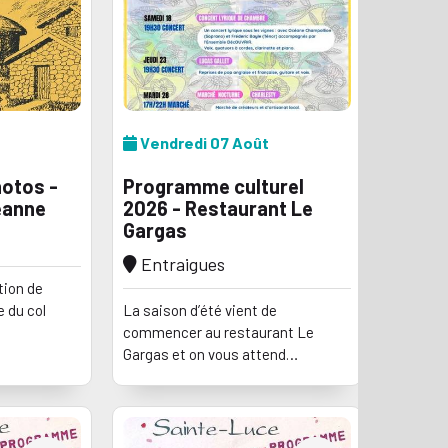
Vendredi 07 Août
hotos -
Programme culturel
eanne
2026 - Restaurant Le
Gargas
Entraigues
tion de
e du col
La saison d’été vient de
commencer au restaurant Le
Gargas et on vous attend
nombreux pour notre premier été
de fête à Entraigues.