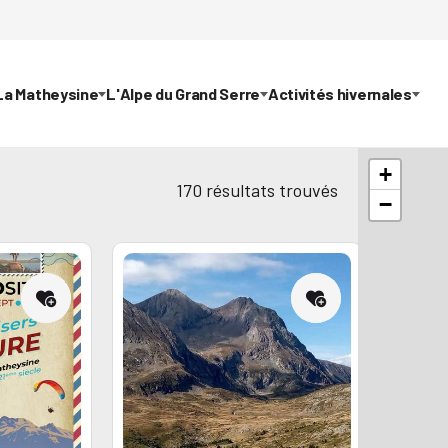
La Matheysine
L'Alpe du Grand Serre
Activités hivernales
+
170
résultats trouvés
−