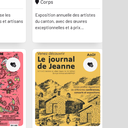
Corps
se les
Exposition annuelle des artistes
s et artisans
du canton, avec des œuvres
exceptionnelles et à prix
accessible. L'évènement est
maintenant ancré dans la tradition
et rassemble chaque année jusqu'à
un millier de visiteurs sur la
période.