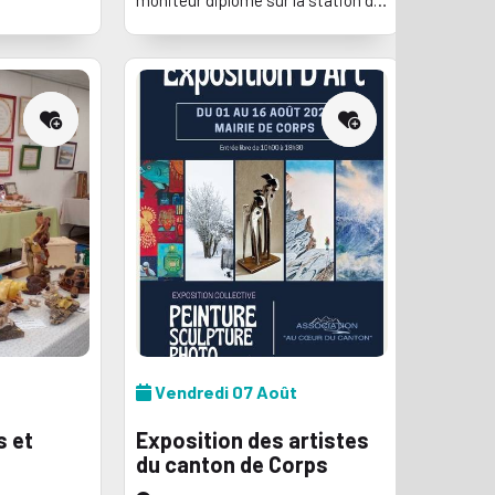
onné. Cani
moniteur diplômé sur la station de
l'Alpe du Grand Serre et en
Matheysine.
Vendredi 07 Août
s et
Exposition des artistes
du canton de Corps