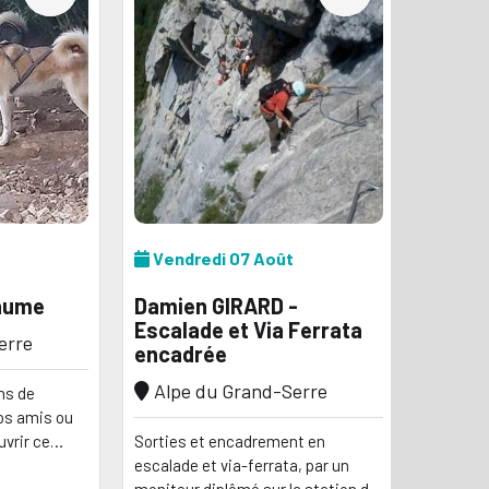
Vendredi 07 Août
laume
Damien GIRARD -
Escalade et Via Ferrata
erre
encadrée
Alpe du Grand-Serre
ns de
vos amis ou
uvrir ce
Sorties et encadrement en
i que leur
escalade et via-ferrata, par un