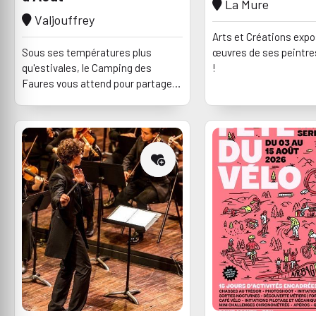
La Mure
Valjouffrey
Arts et Créations expo
Sous ses températures plus
œuvres de ses peintre
qu'estivales, le Camping des
!
Faures vous attend pour partager
de beaux moments tout l'été...
Bonne découverte et à très vite au
frais naturel des Faures !