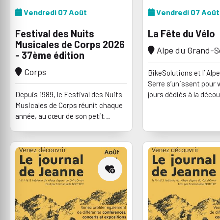
Vendredi 07 Août
Vendredi 07 Août
Festival des Nuits
La Fête du Vélo
Musicales de Corps 2026
Alpe du Grand-S
- 37ème édition
Corps
BikeSolutions et l’ Alp
Serre s’unissent pour v
Depuis 1989, le Festival des Nuits
jours dédiés à la déco
Musicales de Corps réunit chaque
VTT et du territoire de
année, au cœur de son petit
de la Morte !
village, un public fidèle et des
artistes de renommée
internationale.