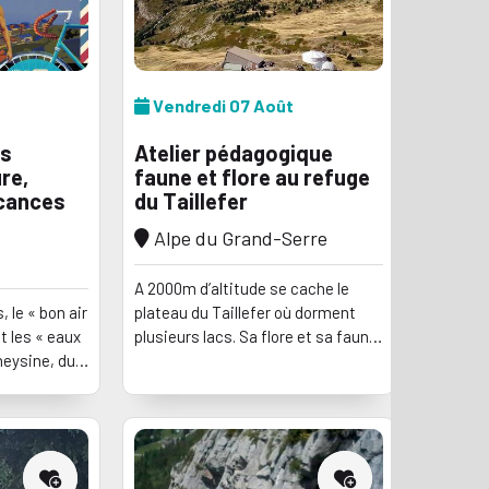
Vendredi 07 Août
ns
Atelier pédagogique
re,
faune et flore au refuge
acances
du Taillefer
Alpe du Grand-Serre
A 2000m d’altitude se cache le
 le « bon air
plateau du Taillefer où dorment
t les « eaux
plusieurs lacs. Sa flore et sa faune
heysine, du
endémiques rappellent les
nnais
paysages de la toundra nordique.
s. Une
Le refuge du Taillefer se situe
uis les
dans ce cadre unique, sentier
profitent
accessible pour petits et grands.
ion...