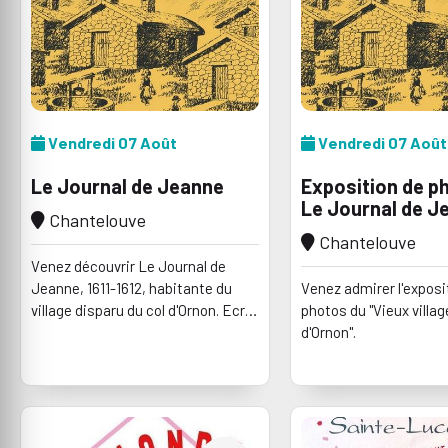
Vendredi 07 Août
Vendredi 07 Août
Le Journal de Jeanne
Exposition de p
Le Journal de J
Chantelouve
Chantelouve
Venez découvrir Le Journal de
Jeanne, 1611-1612, habitante du
Venez admirer l'exposi
village disparu du col d'Ornon. Ecrit
photos du "Vieux villag
par Emmanuelle Boithiot. Profitez
d'Ornon".
également de conférences,
concerts et expositions.