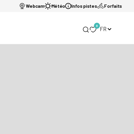
Webcam
Météo
Infos pistes
Forfaits
0
FR
Mon carnet de voy