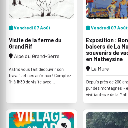
Vendredi 07 Août
Vendredi 07 Août
Visite de la ferme du
Exposition : Bo
Grand Rif
baisers de La Mu
souvenirs de v
Alpe du Grand-Serre
en Matheysine
La Mure
Astrid vous fait découvrir son
travail, et ses animaux ! Comptez
1h à 1h30 de visite avec
Depuis près de 200 ans,
présentation de toute la ferme.
pur des montagnes » e
Visite sur Réservation ! Vente de
vivifiantes » de la Mat
Fromage de chèvre tous les
Beaumont et du Valbo
mercredis de 10h à 12h et les
séduisent les touriste
samedis de 14h30 à 19h.
certaine bourgeoisie p
colonies de vacances 
des richesses de la rég