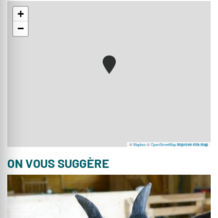
+
−
©
Mapbox
©
OpenStreetMap
Improve this map
ON VOUS SUGGÈRE