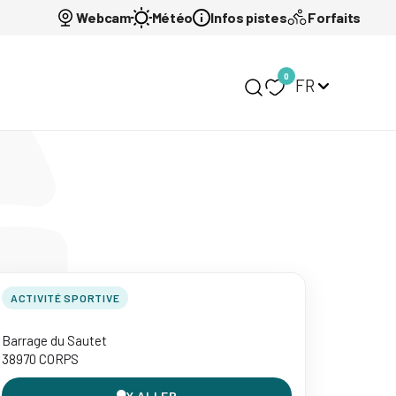
Webcam
Météo
Infos pistes
Forfaits
0
FR
Mon carnet de voy
ACTIVITÉ SPORTIVE
Barrage du Sautet
38970 CORPS
Y ALLER