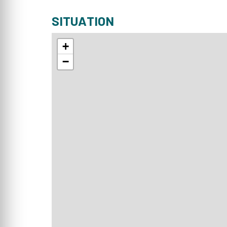
SITUATION
+
−