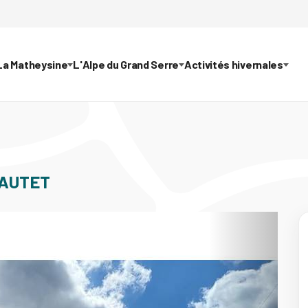
La Matheysine
L'Alpe du Grand Serre
Activités hivernales
SAUTET