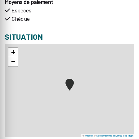
Moyens de paiement
Espèces
Chèque
SITUATION
+
−
©
Mapbox
©
OpenStreetMap
Improve this map