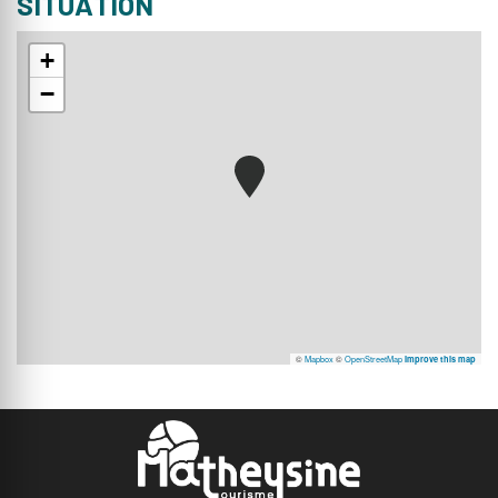
SITUATION
+
−
©
Mapbox
©
OpenStreetMap
Improve this map