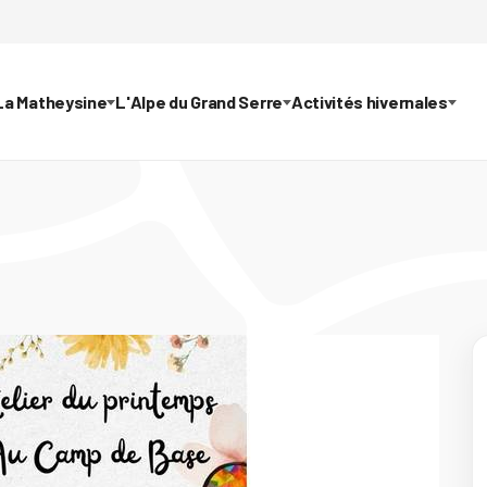
La Matheysine
L'Alpe du Grand Serre
Activités hivernales