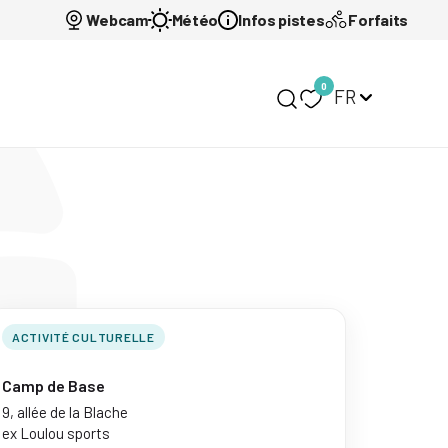
Webcam
Météo
Infos pistes
Forfaits
0
FR
Mon carnet de voy
ACTIVITÉ CULTURELLE
Camp de Base
9, allée de la Blache
ex Loulou sports