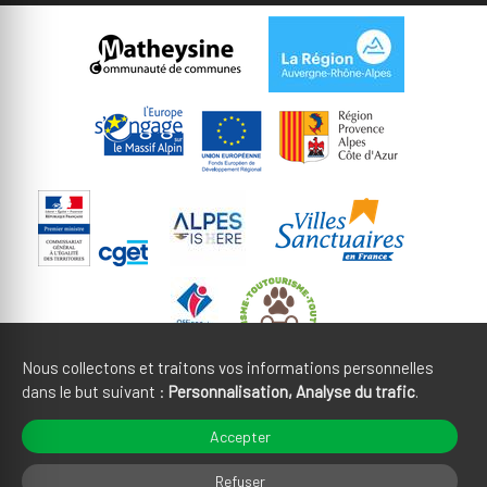
Nous collectons et traitons vos informations personnelles
dans le but suivant :
Personnalisation, Analyse du trafic
.
Mentions légales
CGU
Accepter
Gestion des cookies
Crédits
Refuser