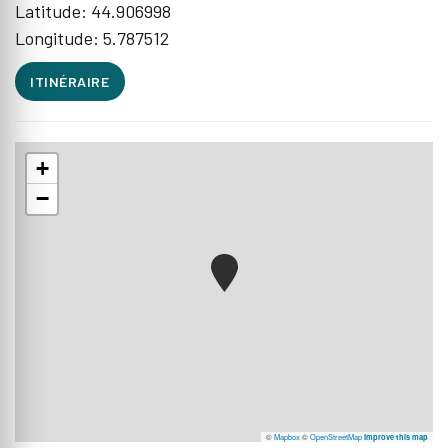
Latitude: 44.906998
Longitude: 5.787512
ITINÉRAIRE
+
−
©
Mapbox
©
OpenStreetMap
Improve this map