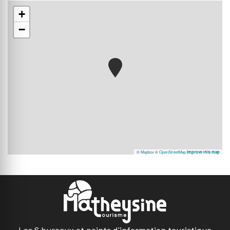
+
−
©
Mapbox
©
OpenStreetMap
Improve this map