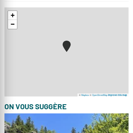
+
−
©
Mapbox
©
OpenStreetMap
Improve this map
ON VOUS SUGGÈRE