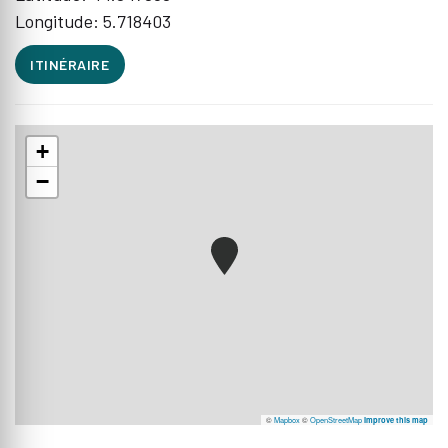
Longitude: 5.718403
ITINÉRAIRE
+
−
©
Mapbox
©
OpenStreetMap
Improve this map