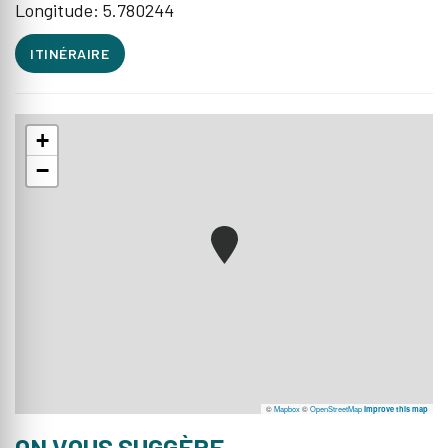
Longitude: 5.780244
ITINÉRAIRE
+
−
©
Mapbox
©
OpenStreetMap
Improve this map
ON VOUS SUGGÈRE