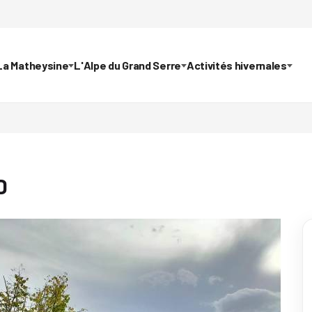
La Matheysine
L'Alpe du Grand Serre
Activités hivernales
D