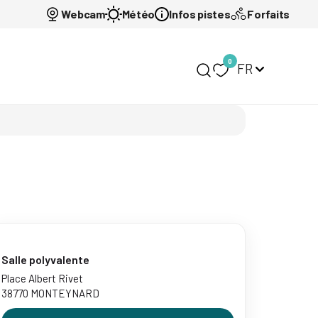
Webcam
Météo
Infos pistes
Forfaits
0
FR
Mon carnet de voy
Salle polyvalente
Place Albert Rivet
38770 MONTEYNARD