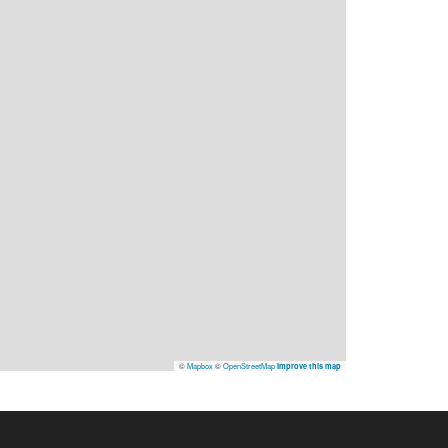
©
Mapbox
©
OpenStreetMap
Improve this map