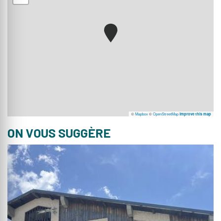
©
Mapbox
©
OpenStreetMap
Improve this map
ON VOUS SUGGÈRE