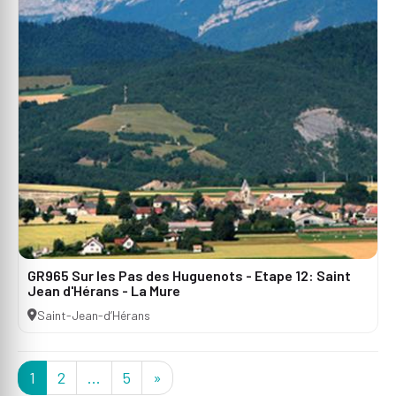
GR965 Sur les Pas des Huguenots - Etape 12: Saint
Jean d'Hérans - La Mure
Saint-Jean-d’Hérans
1
2
...
5
»