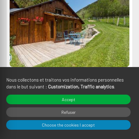
L'ANCOLIE - 1 TO 2 GUESTS
Nous collectons et traitons vos informations personnelles
Saint-Honoré
dans le but suivant :
Customization, Traffic analytics
.
Accept
Refuser
Choose the cookies I accept